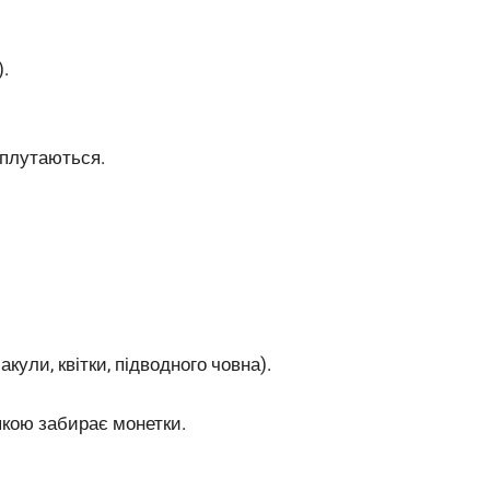
).
 плутаються.
.
акули, квітки, підводного човна).
апкою забирає монетки.