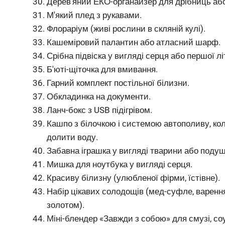
Дерев'яний ЕКО-органайзер для дрібниць або
М'який плед з рукавами.
Флораріум (живі рослини в скляній кулі).
Кашеміровий палантин або атласний шарф.
Срібна підвіска у вигляді серця або першої лі
Б'юті-щіточка для вмивання.
Гарний комплект постільної білизни.
Обкладинка на документи.
Ланч-бокс з USB підігрівом.
Кашпо з білочкою і системою автополиву, кол
долити воду.
Забавна іграшка у вигляді тварини або подуш
Мишка для ноутбука у вигляді серця.
Красиву білизну (улюбленої фірми, їстівне).
Набір цікавих солодощів (мед-суфле, варення
золотом).
Міні-блендер «Завжди з собою» для смузі, соус