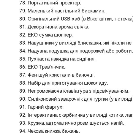
Портативний проектор.
Маленький настільний биокамин.
Оригінальний USB-хаб (в Віже квітки, тістечка
Декоративна арома-свічка.
ЕКО-сумка шоппер.
Навушники у вигляді блискавки, які ніколи не
Надувна подушка для подорожей або роботи
Пухнаста накидка на сидіння.
ЕКО-Трав'янчик.
Фен-шуй кристали в баночці.
Набір для приготування шоколаду.
Непромокаюча клавіатура з підсвічуванням.
Силіконовий заварочнік для гуртки (у вигляді 
Гарний фартух.
Інтерактивна скарбничка у вигляді котика, л
Кружка, автоматично розмішується напій.
Чекова книжка бажань.