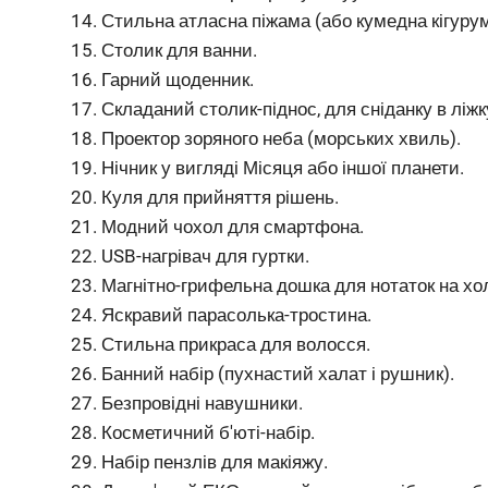
Стильна атласна піжама (або кумедна кігурум
Столик для ванни.
Гарний щоденник.
Складаний столик-піднос, для сніданку в ліжк
Проектор зоряного неба (морських хвиль).
Нічник у вигляді Місяця або іншої планети.
Куля для прийняття рішень.
Модний чохол для смартфона.
USB-нагрівач для гуртки.
Магнітно-грифельна дошка для нотаток на хол
Яскравий парасолька-тростина.
Стильна прикраса для волосся.
Банний набір (пухнастий халат і рушник).
Безпровідні навушники.
Косметичний б'юті-набір.
Набір пензлів для макіяжу.