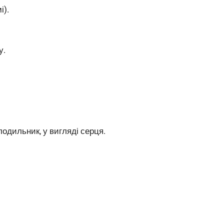
і).
у.
одильник, у вигляді серця.