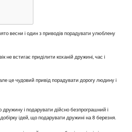
и
ято весни і один з приводів порадувати улюблену
ік не встигає приділити коханій дружині, час і
 але це чудовий привід порадувати дорогу людину і
 дружину і подарувати дійсно безпрограшний і
 добірку ідей, що подарувати дружині на 8 березня.