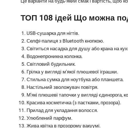
Це варіанти на будь-який смак і вартість, щоб ко
ТОП 108 ідей Що можна по
USB-сушарка для нігтів.
Селфі-палиця з Bluetooth кнопкою.
Світиться насадка для душу або крана на кухн
Водонепроникна колонка.
Світловий будильник.
Грілка у вигляді м'якої плюшевої іграшки.
Стильна сумка для ноутбука або планшета.
Настільний зволожувач повітря.
М'які плюшеві тапочки у вигляді єдинорога, кот
Красива косметичка (з паєтками, прозора).
Прилад для укладання волосся.
Улюблений парфум.
Жива квітка в прозорому вакуумі.