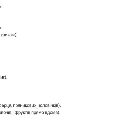
ю.
.
 книжки).
иг).
ерця, пряникових чоловічків).
вочів і фруктів прямо вдома).